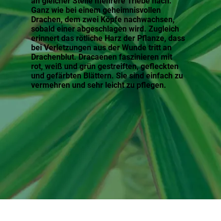
an gleicher Stelle mehrere Triebe nach.
Ganz wie bei einem geheimnisvollen
Drachen, dem zwei Köpfe nachwachsen,
sobald einer abgeschlagen wird. Zugleich
erinnert das rötliche Harz der Pflanze, dass
bei Verletzungen aus der Wunde tritt an
Drachenblut. Dracaenen faszinieren mit
rot, weiß und grün gestreiften, gefleckten
und gefärbten Blättern. Sie sind einfach zu
vermehren und sehr leicht zu pflegen.