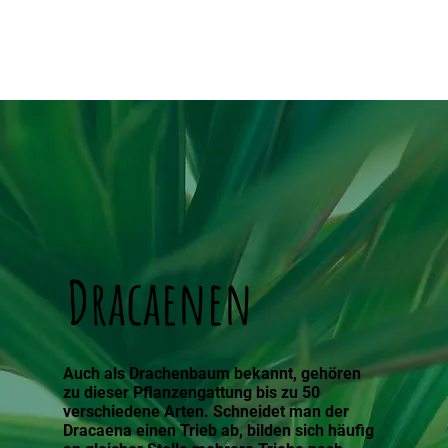
Newsletter
Dracaenen
Auch als Drachenbaum bekannt, gehören
zu dieser Pflanzengattung bis zu 50
verschiedene Arten. Schneidet man der
Dracaena einen Trieb ab, bilden sich häufig